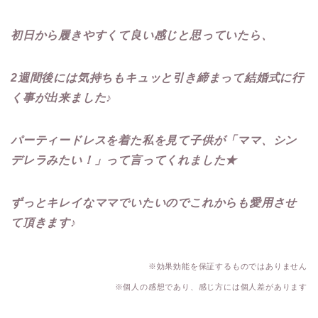
初日から履きやすくて良い感じと思っていたら、
2週間後には気持ちもキュッと引き締まって結婚式に行
く事が出来ました♪
パーティードレスを着た私を見て子供が「ママ、シン
デレラみたい！」って言ってくれました★
ずっとキレイなママでいたいのでこれからも愛用させ
て頂きます♪
※効果効能を保証するものではありません
※個人の感想であり、感じ方には個人差があります