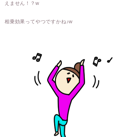
えません！？w
若さが失われていた私が◯◯で体の健康を見直す事が出来
た話
話題のオールインワンシャンプーのharuシャンプー
相乗効果ってやつですかね♪w
話題のグラマラススパッツ令和No.1着圧スパッツが想像以
上過ぎた！！
話題のグラマラススパッツ令和No.1着圧スパッツが想像以
上過ぎた！！3
話題のグラマラススパッツ令和No.1着圧スパッツが想像以
上過ぎた！！3
話題のグラマラススパッツ令和No.1着圧スパッツが想像以
上過ぎた！！4
話題のグラマラススパッツ令和No.1着圧スパッツが想像以
上過ぎた！！as1
話題のグラマラススパッツ令和No.1着圧スパッツが想像以
上過ぎた！！ba2
話題のグラマラススパッツ令和No.1着圧スパッツが想像以
上過ぎた！！ba3
話題のグラマラススパッツ令和No.1着圧スパッツが想像以
上過ぎた！！d2
話題のグラマラススパッツ令和No.1着圧スパッツが想像以
上過ぎた！！d3