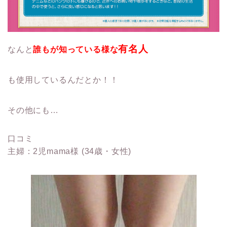
有名人
なんと
誰もが知っている様な
も使用しているんだとか！！
その他にも…
口コミ
主婦：2児mama様 (34歳・女性)