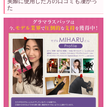
実際に使用した方の口コミも凄かっ
上過ぎた！！ty1
話題のグラマラススパッツ令和No.1着圧スパッツが想像以
た
上過ぎた！！y5
話題のグラマラススパッツ令和No.1着圧スパッツが想像以
上過ぎた！！y5
話題のグラマラススパッツ令和No.1着圧スパッツが想像以
上過ぎた！！y5
話題の加圧式着圧コルセットが今なら最大1着2,842円セー
ル
話題の加圧式着圧コルセットが今なら最大1着2,842円セー
ル
豊潤サジー1341
豊潤サジー 公式サイト
豊潤サジー公式サイト
豊潤サジー公式サイト
遺伝子
遺伝子
遺伝子博士
遺伝子博士
遺伝子博士
雑穀米
雪白250g