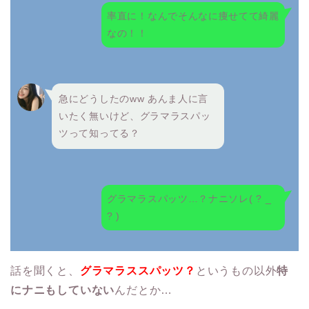
垂れ乳×ホッコリ腹の崩れボディが〇〇で驚きのメリハリ
美ボディに！？
率直に！なんでそんなに痩せてて綺麗
垂れ乳×ホッコリ腹の崩れボディが〇〇で驚きのメリハリ
なの！！
美ボディに！？
天神
宝寿園公式サイト
宝寿園公式サイト
急にどうしたのww あんま人に言
宝寿茶
宝寿茶
いたく無いけど、グラマラスパッ
宝寿茶
ツって知ってる？
宝寿茶公式サイト
宝寿茶公式サイト
宝寿茶公式サイト
慢性ニキビ、シワ、何をやっても変われなかった私が地元
グラマラスパッツ…？ナニソレ( ? _
１キレイな肌になれたワケ
? )
慢性ニキビ、シワ、何をやっても変われなかった私が地元
１キレイな肌になれたワケ
慢性ニキビ、シワ、何をやっても変われなかった私が地元
１キレイな肌になれたワケ
話を聞くと、
グラマラススパッツ
？
というもの以外
特
慢性ニキビ、シワ、何をやっても変われなかった私が地元
１キレイな肌になれたワケ
にナニもしていない
んだとか…
慢性ニキビ、シワ、何をやっても変われなかった私が地元