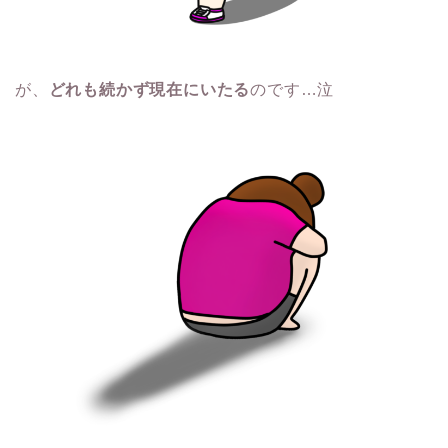
公式サイトに移動中です！
公式サイトに移動中です！
公式サイトに移送です
公式サイトへ移動中
が、
どれも続かず現在にいたる
のです…泣
公式サイト限定！のむシリカが最大50%OFF
公式サイト限定！流行りの【幹細胞培養液入り】美容液×
マスクが今なら89％OFF！
公式サイト限定！流行りの【幹細胞培養液入り】美容液×
マスクが今なら89％OFF！
公式サイト限定！流行りの【幹細胞培養液入り】美容液×
マスクが今なら89％OFF！
公式サイト限定！流行りの【幹細胞培養液入り】美容液×
マスクが今なら89％OFF！
公式サイト限定！流行りの【幹細胞培養液入り】美容液×
マスクが今なら89％OFF！
公式サイト限定！流行りの【幹細胞培養液入り】美容液×
マスクが今なら89％OFF！
公式サイト限定！流行りの【幹細胞培養液入り】美容液×
マスクが今なら89％OFF！
公式サイト限定！流行りの【幹細胞培養液入り】美容液×
マスクが今なら89％OFF！