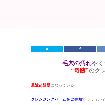
毛穴の汚れ
やく
“奇跡”
の
ク
最近超話題
になっている
クレンジングバームをご存知
でしょうか