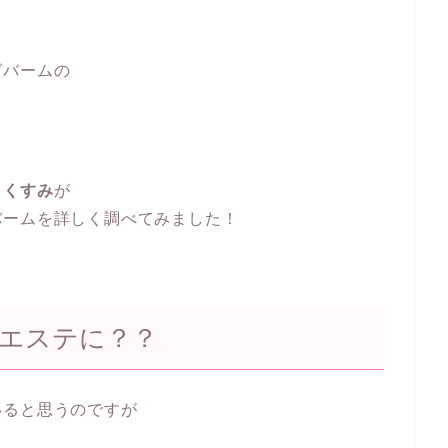
グバームの
、くすみ
が
バームを詳しく調べてみました！
をエステに？？
いると思うのですが