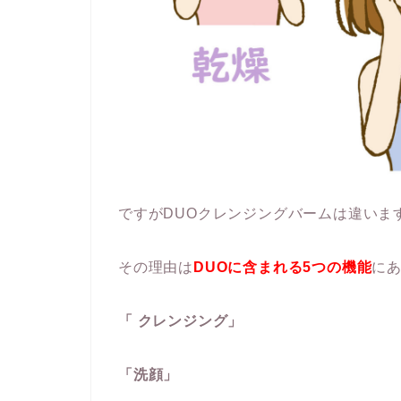
ですがDUOクレンジングバームは違いま
その理由は
DUOに含まれる5つの機能
に
「 クレンジング」
「洗顔」