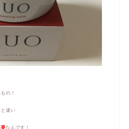
れもの！
型と違い
不要
なんです！