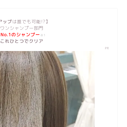
アップ
は誰でも可能!?】
ワンシャンプー部門
No.1のシャンプー
※1
これひとつでクリア
PR