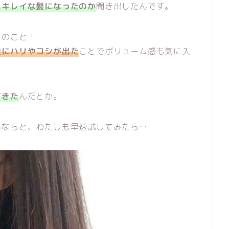
にキレイな髪になったのか
聞き出したんです。
とのこと！
髪にハリやコシが出た
ことでボリューム感も気に入
てきた
んだとか。
る
ならと、わたしも早速試してみたら…