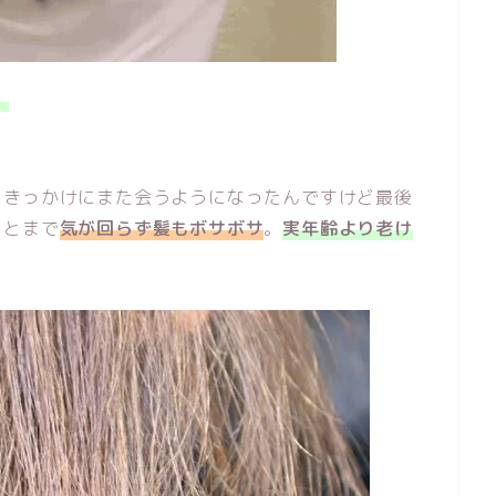
。
をきっかけにまた会うようになったんですけど最後
ことまで
気が回らず髪もボサボサ
。
実年齢より老け