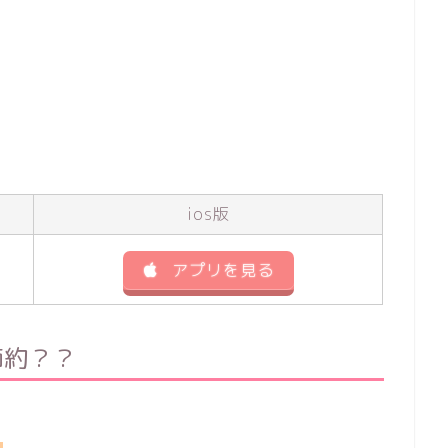
ios版
アプリを見る
節約？？
？