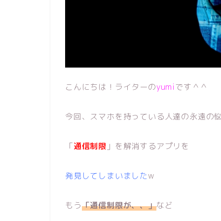
こんにちは！ライターの
yumi
です＾＾
今回、
スマホを持っている人達の永遠の
「
通信制限
」
を解消するアプリを
発見してしまいました
w
もう
「通信制限が、、」
など