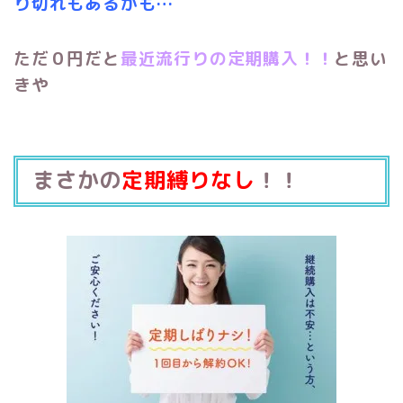
り切れもあるかも…
ただ０円だと
最近流行りの定期購入！！
と思い
きや
まさかの
定期縛りなし
！！