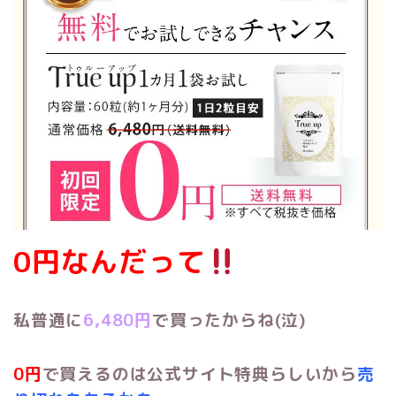
0円なんだって
私普通に
6,48
0円
で買った
からね(泣)
0円
で買えるのは公式サイト特典らしいから
売