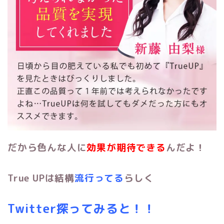
だから色んな人に
効果が期待できる
んだよ！
True UPは結構
流行ってる
らしく
Twitter探ってみると！！