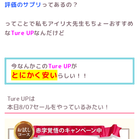
評価のサプリ
ってあるの？
ってことで私もアイリ大先生もちょーお
すすめ
な
Ture UP
なんだけど
今なんかこの
Ture UP
が
とにかく安い
らしい！！
Ture UPは
本日
8/07セールをやっているみたい！