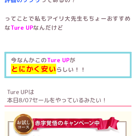
ってことで私もアイリ大先生もちょーお
すすめ
な
Ture UP
なんだけど
今なんかこの
Ture UP
が
とにかく安い
らしい！！
Ture UPは
本日
8/07セールをやっているみたい！