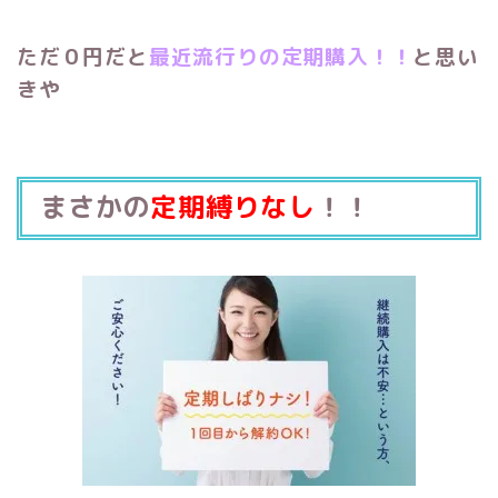
ただ０円だと
最近流行りの定期購入！！
と思い
きや
まさかの
定期縛りなし
！！