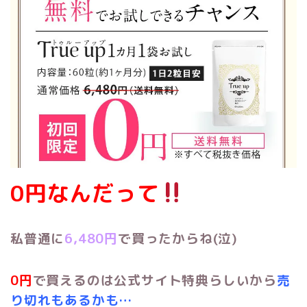
0円なんだって
私普通に
6,48
0円
で買った
からね(泣)
0円
で買えるのは公式サイト特典らしいから
売
り切れもあるかも…