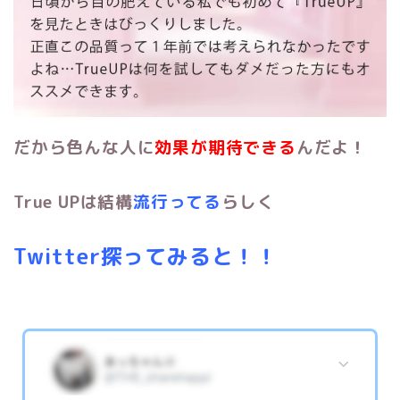
だから色んな人に
効果が期待できる
んだよ！
True UPは結構
流行ってる
らしく
Twitter探ってみると！！