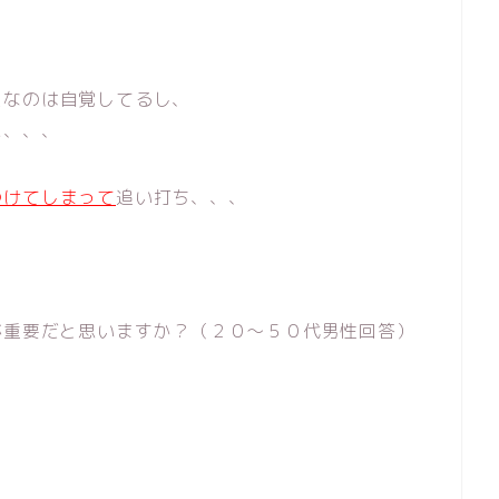
スなのは自覚してるし、
に、、、
つけてしまって
追い打ち、、、
が重要だと思いますか？（２０〜５０代男性回答）