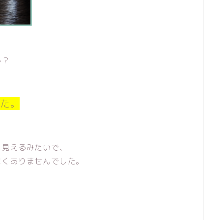
か？
した。
、
に見えるみたい
で、
なくありませんでした。