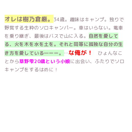
オレは樹乃倉厳。
34歳。趣味はキャンプ。独りで
野営する生粋のソロキャンパー。車はいらない。電車
を乗り継ぎ、最後はバスで山に入る。
自然を愛して
る、火を木を水を土を。それと同等に孤独な自分の生
な俺が！
き方を愛している―ーー。
…
ひょんなこ
とから
草野雫20歳という小娘
に出会い、ふたりでソロ
キャンプをするはめに！