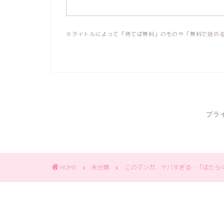
※タイトルによって「待てば無料」のものや「無料で読め
プラ
HOME
未分類
このマンガ、ヤバすぎる…「はたら