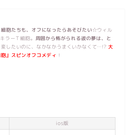
く細胞たちも、オフになったらあそびたい
☆ウィル
”キラーＴ細胞。
周囲から怖がられる彼の夢は、と
ラ変したいのに、なかなかうまくいかなくて…!?
大
細胞』スピンオフコメディ
！
ios版