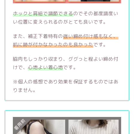
ホックと肩紐で調節できる
のでその都度調度い
い位置に変えられるのがとても良いです。
また、補正下着特有の
強い締め付け感もなく、
肌に跡が付かなかったのも良かった
です。
脇肉もしっかり収まり、ググっと程よい締め付
けで、
心地よい着心地
です。
※個人の感想であり効果を保証するものではあ
りません。